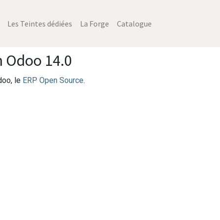
Les Teintes dédiées
La Forge
Catalogue
n Odoo 14.0
doo, le
ERP Open Source
.