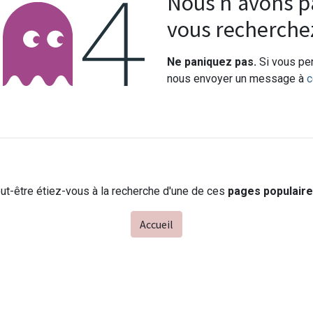
Erreur 404
Nous n'avons pa
vous recherche
Ne paniquez pas.
Si vous pen
nous envoyer un message à
c
ut-être étiez-vous à la recherche d'une de ces
pages populair
Accueil