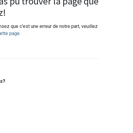
s pu trouver la page que
z!
sez que c'est une erreur de notre part, veuillez
ette page
.
es?