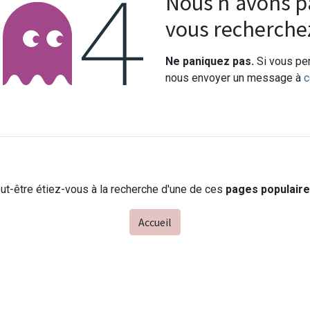
Erreur 404
Nous n'avons pa
vous recherche
Ne paniquez pas.
Si vous pen
nous envoyer un message à
c
ut-être étiez-vous à la recherche d'une de ces
pages populair
Accueil