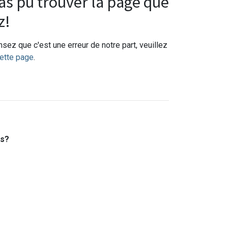
s pu trouver la page que
z!
sez que c'est une erreur de notre part, veuillez
ette page
.
es?