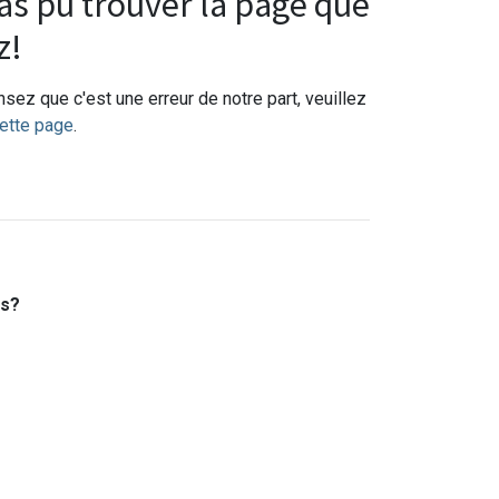
s pu trouver la page que
z!
sez que c'est une erreur de notre part, veuillez
ette page
.
es?