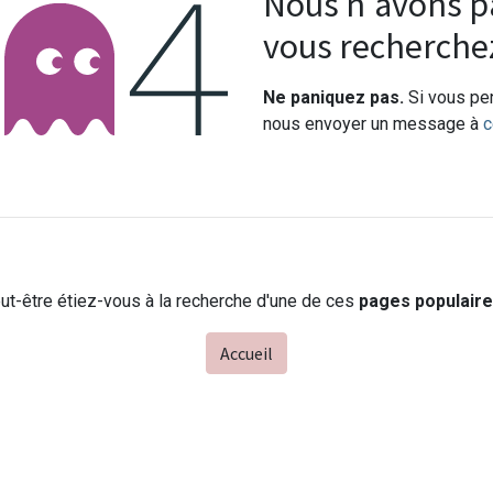
Erreur 404
Nous n'avons pa
vous recherche
Ne paniquez pas.
Si vous pen
nous envoyer un message à
c
ut-être étiez-vous à la recherche d'une de ces
pages populair
Accueil