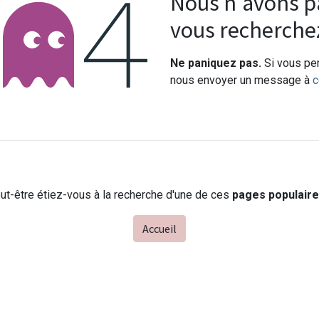
Erreur 404
Nous n'avons pa
vous recherche
Ne paniquez pas.
Si vous pen
nous envoyer un message à
c
ut-être étiez-vous à la recherche d'une de ces
pages populair
Accueil