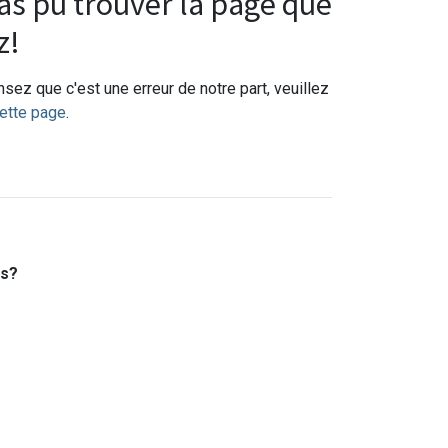
s pu trouver la page que
z!
sez que c'est une erreur de notre part, veuillez
ette page
.
es?