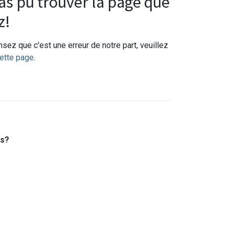
s pu trouver la page que
z!
sez que c'est une erreur de notre part, veuillez
ette page
.
es?