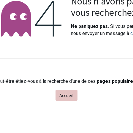
Erreur 404
Nous n'avons pa
vous recherche
Ne paniquez pas.
Si vous pen
nous envoyer un message à
c
ut-être étiez-vous à la recherche d'une de ces
pages populair
Accueil