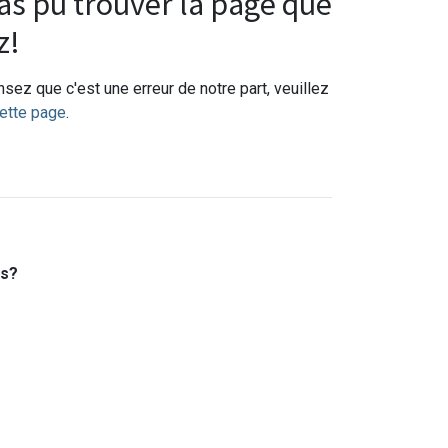
s pu trouver la page que
z!
sez que c'est une erreur de notre part, veuillez
ette page
.
es?