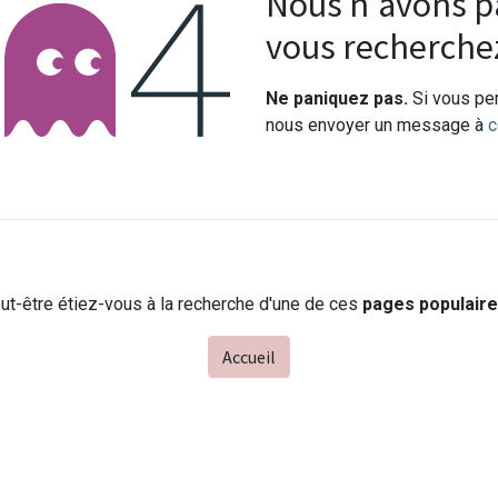
Erreur 404
Nous n'avons pa
vous recherche
Ne paniquez pas.
Si vous pen
nous envoyer un message à
c
ut-être étiez-vous à la recherche d'une de ces
pages populair
Accueil