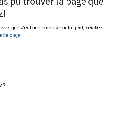
s pu trouver la page que
z!
sez que c'est une erreur de notre part, veuillez
ette page
.
es?