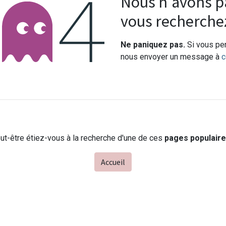
Erreur 404
Nous n'avons pa
vous recherche
Ne paniquez pas.
Si vous pen
nous envoyer un message à
c
ut-être étiez-vous à la recherche d'une de ces
pages populair
Accueil