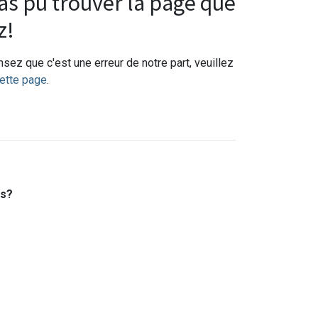
s pu trouver la page que
z!
sez que c'est une erreur de notre part, veuillez
ette page
.
es?