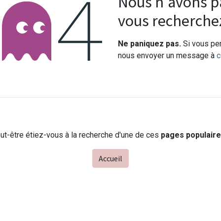
Erreur 404
Nous n'avons pa
vous recherche
Ne paniquez pas.
Si vous pen
nous envoyer un message à
c
ut-être étiez-vous à la recherche d'une de ces
pages populair
Accueil