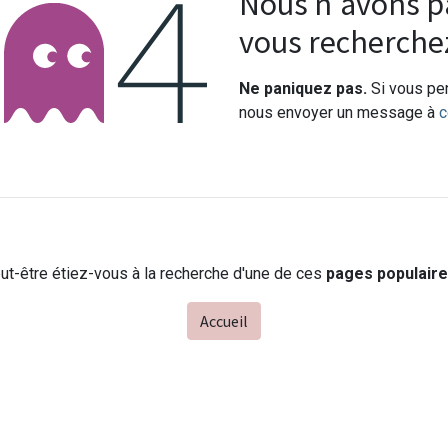
Erreur 404
Nous n'avons pa
vous recherche
Ne paniquez pas.
Si vous pen
nous envoyer un message à
c
ut-être étiez-vous à la recherche d'une de ces
pages populair
Accueil