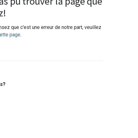
s pu trouver la page que
z!
sez que c'est une erreur de notre part, veuillez
ette page
.
es?